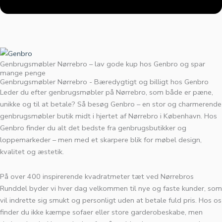
Genbrugsmøbler Nørrebro – lav gode kup hos Genbro og spar
mange penge
Genbrugsmøbler Nørrebro - Bæredygtigt og billigt hos Genbro
Leder du efter genbrugsmøbler på Nørrebro, som både er pæne,
unikke og til at betale? Så besøg Genbro – en stor og charmerende
genbrugsmøbler butik midt i hjertet af Nørrebro i København. Hos
Genbro finder du alt det bedste fra genbrugsbutikker og
loppemarkeder – men med et skarpere blik for møbel design,
kvalitet og æstetik.
På over 400 inspirerende kvadratmeter tæt ved Nørrebros
Runddel byder vi hver dag velkommen til nye og faste kunder, som
vil indrette sig smukt og personligt uden at betale fuld pris. Hos os
finder du ikke kæmpe sofaer eller store garderobeskabe, men